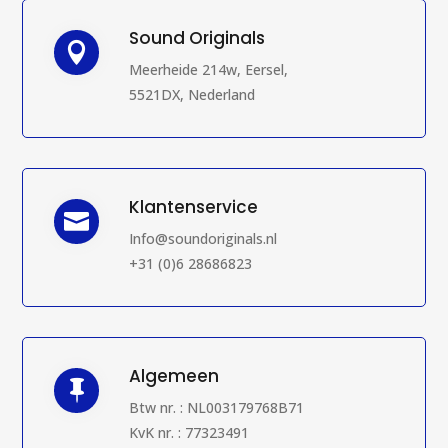
Sound Originals

Meerheide 214w, Eersel,
5521DX, Nederland
Klantenservice

Info@soundoriginals.nl
+31 (0)6 28686823
Algemeen

Btw nr. : NL003179768B71
KvK nr. : 77323491