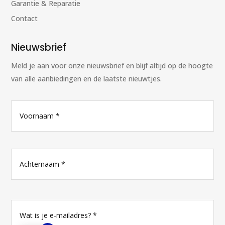
Garantie & Reparatie
Contact
Nieuwsbrief
Meld je aan voor onze nieuwsbrief en blijf altijd op de hoogte
van alle aanbiedingen en de laatste nieuwtjes.
N
Vo
a
a
m
*
Ac
E
-
m