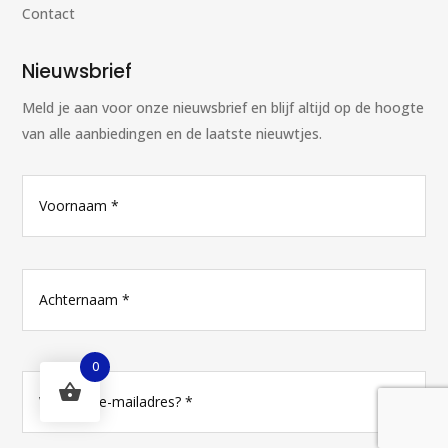
Contact
Nieuwsbrief
Meld je aan voor onze nieuwsbrief en blijf altijd op de hoogte
van alle aanbiedingen en de laatste nieuwtjes.
N
Vo
a
a
m
*
Ac
0
E
-
m
a
i