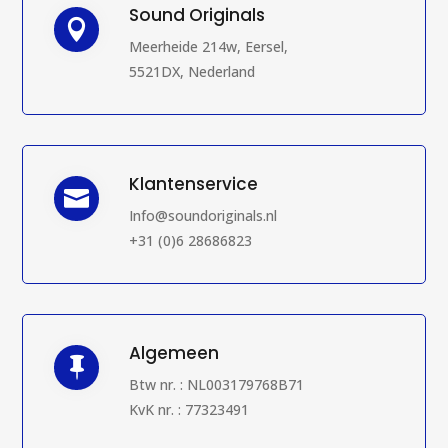
Sound Originals

Meerheide 214w, Eersel,
5521DX, Nederland
Klantenservice

Info@soundoriginals.nl
+31 (0)6 28686823
Algemeen

Btw nr. : NL003179768B71
KvK nr. : 77323491